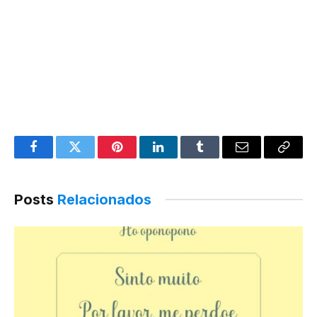
Facebook
Twitter
Pinterest
LinkedIn
Tumblr
E-
Link
mail
de
Posts
Relacionados
cópia