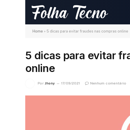
Home
»
5 dicas para evitar fraudes nas compras online
5 dicas para evitar 
online
Por
Jhony
17/09/2021
Nenhum comentário