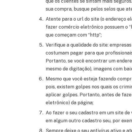
que os clientes se sintam mais seguros.
sua compra, busque pelos selos que ate
Atente para o url do site (o endereço e
fazer comércio eletrônico possuem o “h
que começam com “http”;
Verifique a qualidade do site: empresa
costumam pagar para que profissionais
Portanto, se você encontrar um endere
mesmo de digitação), imagens com baixa
Mesmo que você esteja fazendo compras
pois, existem golpes nos quais os crim
aplicar golpes. Portanto, antes de faz
eletrônico) da página;
Ao fazer o seu cadastro em um site de 
em algum outro cadastro seu, por exemp
Sempre deixe o seu antivírus ativo e at