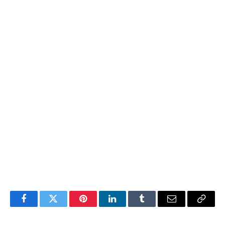
Facebook
Twitter
Pinterest
LinkedIn
Tumblr
E-
Link
mail
de